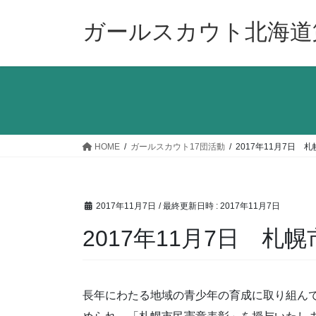
コ
ナ
ン
ビ
ガールスカウト北海道
テ
ゲ
ン
ー
ツ
シ
へ
ョ
ス
ン
キ
に
ッ
移
HOME
ガールスカウト17団活動
2017年11月7日 
プ
動
2017年11月7日
/ 最終更新日時 :
2017年11月7日
2017年11月7日 札
長年にわたる地域の青少年の育成に取り組んで