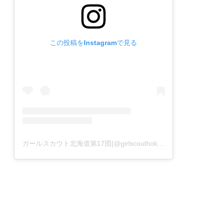
この投稿をInstagramで見る
ガールスカウト北海道第17団(@girlscouthokkaido17)がシェアした投稿