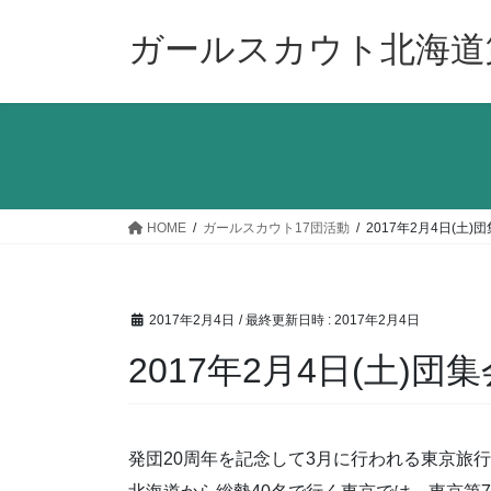
コ
ナ
ン
ビ
ガールスカウト北海道
テ
ゲ
ン
ー
ツ
シ
へ
ョ
ス
ン
キ
に
ッ
移
HOME
ガールスカウト17団活動
2017年2月4日(土)
プ
動
2017年2月4日
/ 最終更新日時 :
2017年2月4日
2017年2月4日(土)団集
発団20周年を記念して3月に行われる東京旅