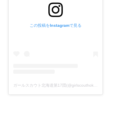
この投稿をInstagramで見る
ガールスカウト北海道第17団(@girlscouthokkaido17)がシェアした投稿