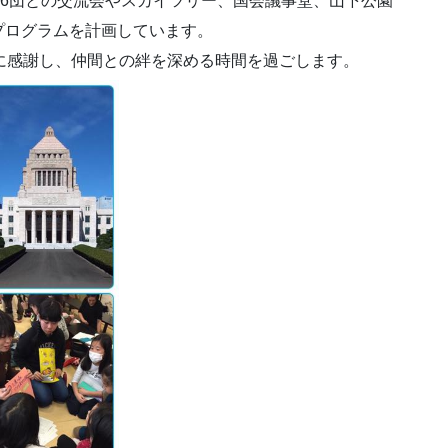
6団との交流
会やスカイツリー、国会議事堂、山下公園
プログラムを計画しています
。
に感謝し、
仲間との絆を深める時間を過ごします。