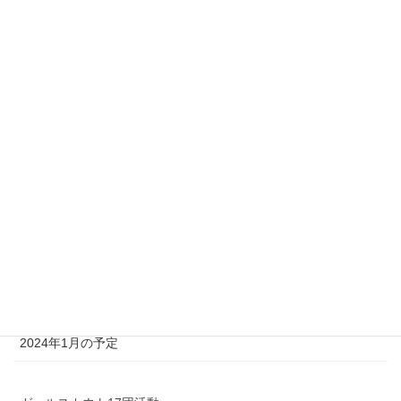
次の記事
2016年7月17日団キャンプ ～2
日目～
2016年7月17日
スカウト募集
オレンジリボンプロジェクト2025in札幌
2025年新年は茶道に親しもう
12月イベントへのお誘い
ガールスカウトと冬の森に出かけよう！
2024年1月の予定