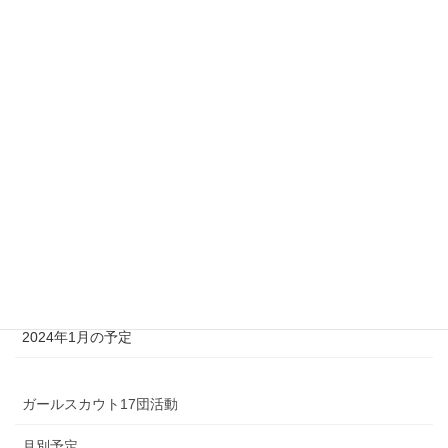
公園
2016年5月1日
スカウト募集
オレンジリボンプロジェクト2025in札幌
2025年新年は茶道に親しもう
12月イベントへのお誘い
ガールスカウトと冬の森に出かけよう！
2024年1月の予定
ガールスカウト17団活動
月別予定