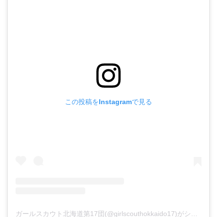
この投稿をInstagramで見る
ガールスカウト北海道第17団(@girlscouthokkaido17)がシェアした投稿