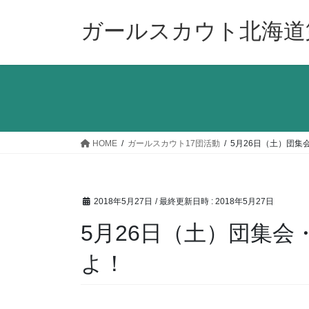
コ
ナ
ン
ビ
ガールスカウト北海道
テ
ゲ
ン
ー
ツ
シ
へ
ョ
ス
ン
キ
に
ッ
移
HOME
ガールスカウト17団活動
5月26日（土）団集
プ
動
2018年5月27日
/ 最終更新日時 :
2018年5月27日
5月26日（土）団集
よ！