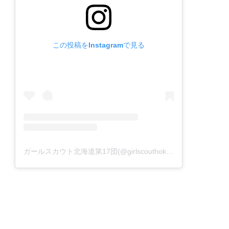
この投稿をInstagramで見る
ガールスカウト北海道第17団(@girlscouthokkaido17)がシェアした投稿