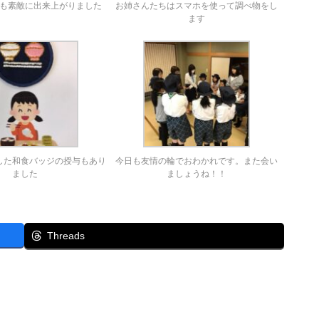
も素敵に出来上がりました
お姉さんたちはスマホを使って調べ物をし
ます
した和食バッジの授与もあり
今日も友情の輪でおわかれです。また会い
ました
ましょうね！！
Threads