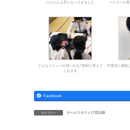
だんだん上手になってきました
パトロール章
どんなメニューが良いかな?真剣に考えて
年度末に挑戦
くれます
Facebook
ガールスカウト17団活動
カテゴリー